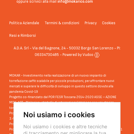
oppure scrivici alla mail
info@mokarico.com
Politica Aziendale
Termini & condizioni
Privacy
Cookies
Resi e Rimborsi
A.D.A. Srl - Via del Bagnone, 24 - 50032 Borgo San Lorenzo - PI:
06334730485 - Powered by Vudoo
MOKAR - Investimento nella realizzazione di un nuovo impianto di
torrefazione caffè scalabile per piccole produzioni, per affrontare nuovi
mercati e superare le difficoltà di sviluppo in questo settore dovute alla
pandemia Covid-19
Progetto co-finanziato dal POR FESR Toscana 2014-2020 ASSE – AZIONE
MOK-ACT - Mokarico: strategia di internazionalizzazione per una storica
torrefazione toscana nelle Aree della Cina e Taiwan”
Noi usiamo i cookies
Progetto co-finanziato dal POR FESR Toscana 2014-2020 ASSE III – AZIONE
3.4.2 sub a)
Progetto: COFFEE BREAK - La miglior tazza di caffè dagli Emirati Arabi all’Oman
Noi usiamo i cookies e altre tecniche
Progetto co-finanziato dal PR FESR Toscana 2021-2027 OP1 OS1 Azione 1.3.1
di tracciamento per migliorare la tua