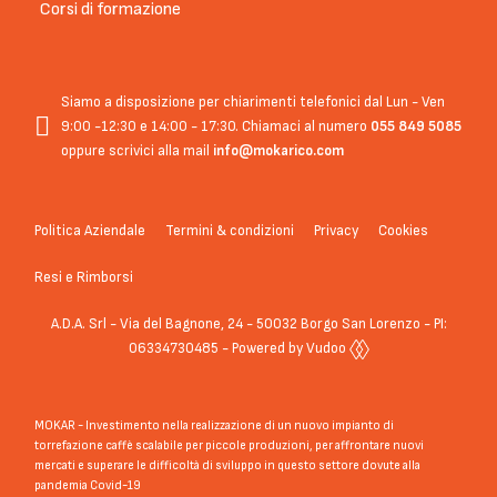
Corsi di formazione
Siamo a disposizione per chiarimenti telefonici dal Lun - Ven
9:00 -12:30 e 14:00 - 17:30. Chiamaci al numero
055 849 5085
oppure scrivici alla mail
info@mokarico.com
Politica Aziendale
Termini & condizioni
Privacy
Cookies
Resi e Rimborsi
A.D.A. Srl - Via del Bagnone, 24 - 50032 Borgo San Lorenzo - PI:
06334730485 - Powered by Vudoo
MOKAR - Investimento nella realizzazione di un nuovo impianto di
torrefazione caffè scalabile per piccole produzioni, per affrontare nuovi
mercati e superare le difficoltà di sviluppo in questo settore dovute alla
pandemia Covid-19