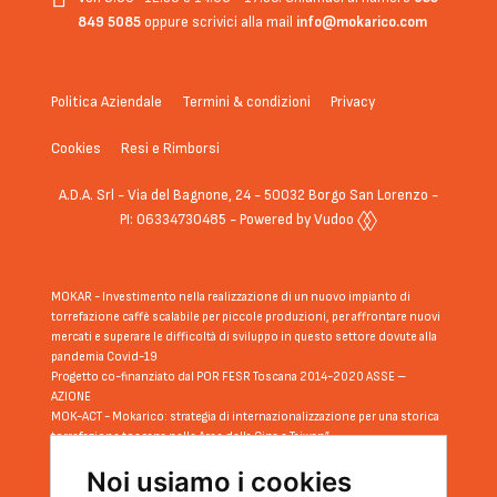
849 5085
oppure scrivici alla mail
info@mokarico.com
Politica Aziendale
Termini & condizioni
Privacy
Cookies
Resi e Rimborsi
A.D.A. Srl - Via del Bagnone, 24 - 50032 Borgo San Lorenzo -
PI: 06334730485 - Powered by Vudoo
MOKAR - Investimento nella realizzazione di un nuovo impianto di
torrefazione caffè scalabile per piccole produzioni, per affrontare nuovi
mercati e superare le difficoltà di sviluppo in questo settore dovute alla
pandemia Covid-19
Progetto co-finanziato dal POR FESR Toscana 2014-2020 ASSE –
AZIONE
MOK-ACT - Mokarico: strategia di internazionalizzazione per una storica
torrefazione toscana nelle Aree della Cina e Taiwan”
Progetto co-finanziato dal POR FESR Toscana 2014-2020 ASSE III –
Noi usiamo i cookies
AZIONE 3.4.2 sub a)
Progetto: COFFEE BREAK - La miglior tazza di caffè dagli Emirati Arabi