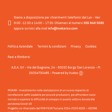
Siamo a disposizione per chiarimenti telefonici dal Lun - Ven
9:00 -12:30 e 14:00 - 17:30. Chiamaci al numero
055 849 5085
oppure scrivici alla mail
info@mokarico.com
Politica Aziendale
Termini & condizioni
Privacy
Cookies
Resi e Rimborsi
A.D.A. Srl - Via del Bagnone, 24 - 50032 Borgo San Lorenzo - PI:
06334730485 - Powered by Vudoo
MOKAR - Investimento nella realizzazione di un nuovo impianto di
torrefazione caffè scalabile per piccole produzioni, per affrontare nuovi
mercati e superare le difficoltà di sviluppo in questo settore dovute alla
pandemia Covid-19
Progetto co-finanziato dal POR FESR Toscana 2014-2020 ASSE – AZIONE