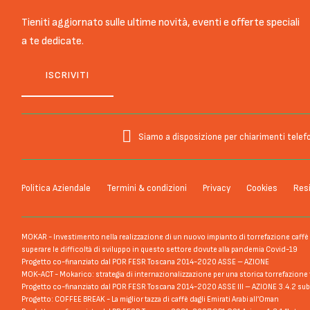
Tieniti aggiornato sulle ultime novità, eventi e offerte speciali
a te dedicate.
ISCRIVITI
Siamo a disposizione per chiarimenti telefo
Politica Aziendale
Termini & condizioni
Privacy
Cookies
Resi
MOKAR - Investimento nella realizzazione di un nuovo impianto di torrefazione caffè s
superare le difficoltà di sviluppo in questo settore dovute alla pandemia Covid-19
Progetto co-finanziato dal POR FESR Toscana 2014-2020 ASSE – AZIONE
MOK-ACT - Mokarico: strategia di internazionalizzazione per una storica torrefazione 
Progetto co-finanziato dal POR FESR Toscana 2014-2020 ASSE III – AZIONE 3.4.2 sub 
Progetto: COFFEE BREAK - La miglior tazza di caffè dagli Emirati Arabi all’Oman