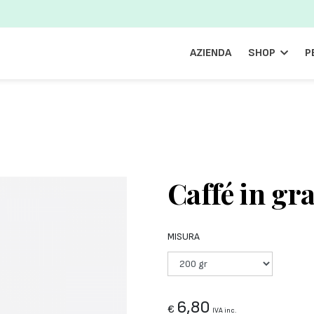
AZIENDA
SHOP
P
Caffé in gr
MISURA
6,80
€
IVA inc.