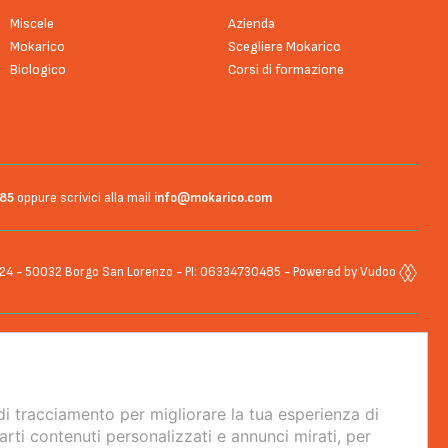
Miscele
Azienda
Mokarico
Scegliere Mokarico
Biologico
Corsi di formazione
085
oppure scrivici alla mail
info@mokarico.com
e, 24 - 50032 Borgo San Lorenzo - PI: 06334730485 - Powered by Vudoo
di tracciamento per migliorare la tua esperienza di
arti contenuti personalizzati e annunci mirati, per