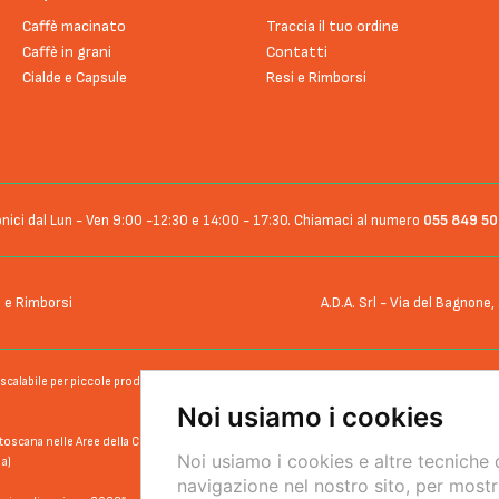
Caffè macinato
Traccia il tuo ordine
Caffè in grani
Contatti
Cialde e Capsule
Resi e Rimborsi
nici dal Lun - Ven 9:00 -12:30 e 14:00 - 17:30. Chiamaci al numero
055 849 5
 e Rimborsi
A.D.A. Srl - Via del Bagnon
calabile per piccole produzioni, per affrontare nuovi mercati e
Noi usiamo i cookies
toscana nelle Aree della Cina e Taiwan”
Noi usiamo i cookies e altre tecniche 
a)
navigazione nel nostro sito, per mostr