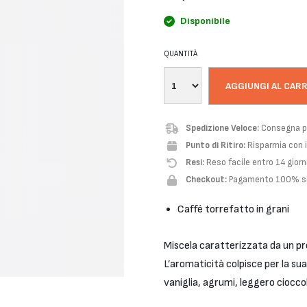
Disponibile
QUANTITÀ
AGGIUNGI AL CAR
Spedizione Veloce:
Consegna pr
Punto di Ritiro:
Risparmia con il
Resi:
Reso facile entro 14 giorn
Checkout:
Pagamento 100% si
Caffé torrefatto in grani
Miscela caratterizzata da un pro
L’aromaticità colpisce per la sua
vaniglia, agrumi, leggero ciocc