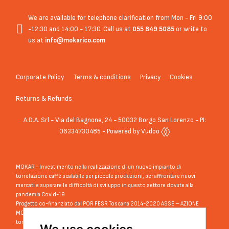
We are available for telephone clarification from Mon - Fri 9:00
-12:30 and 14:00 - 17:30. Call us at
055 849 5085
or write to
us at
info@mokarico.com
Corporate Policy
Terms & conditions
Privacy
Cookies
Returns & Refunds
A.D.A. Srl - Via del Bagnone, 24 - 50032 Borgo San Lorenzo - PI:
06334730485 - Powered by Vudoo
MOKAR - Investimento nella realizzazione di un nuovo impianto di
torrefazione caffè scalabile per piccole produzioni, per affrontare nuovi
mercati e superare le difficoltà di sviluppo in questo settore dovute alla
pandemia Covid-19
Progetto co-finanziato dal POR FESR Toscana 2014-2020 ASSE – AZIONE
MOK-ACT - Mokarico: strategia di internazionalizzazione per una storica
torrefazione toscana nelle Aree della Cina e Taiwan”